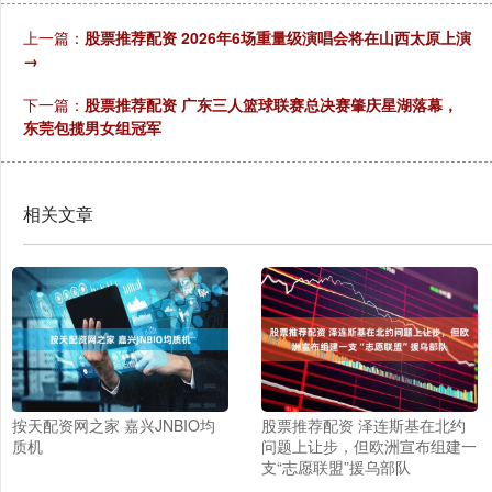
上一篇：
股票推荐配资 2026年6场重量级演唱会将在山西太原上演
→
下一篇：
股票推荐配资 广东三人篮球联赛总决赛肇庆星湖落幕，
东莞包揽男女组冠军
相关文章
按天配资网之家 嘉兴JNBIO均
股票推荐配资 泽连斯基在北约
质机
问题上让步，但欧洲宣布组建一
支“志愿联盟”援乌部队