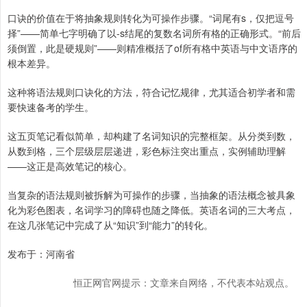
口诀的价值在于将抽象规则转化为可操作步骤。“词尾有s，仅把逗号
择”——简单七字明确了以-s结尾的复数名词所有格的正确形式。“前后
须倒置，此是硬规则”——则精准概括了of所有格中英语与中文语序的
根本差异。
这种将语法规则口诀化的方法，符合记忆规律，尤其适合初学者和需
要快速备考的学生。
这五页笔记看似简单，却构建了名词知识的完整框架。从分类到数，
从数到格，三个层级层层递进，彩色标注突出重点，实例辅助理解
——这正是高效笔记的核心。
当复杂的语法规则被拆解为可操作的步骤，当抽象的语法概念被具象
化为彩色图表，名词学习的障碍也随之降低。英语名词的三大考点，
在这几张笔记中完成了从“知识”到“能力”的转化。
发布于：河南省
恒正网官网提示：文章来自网络，不代表本站观点。