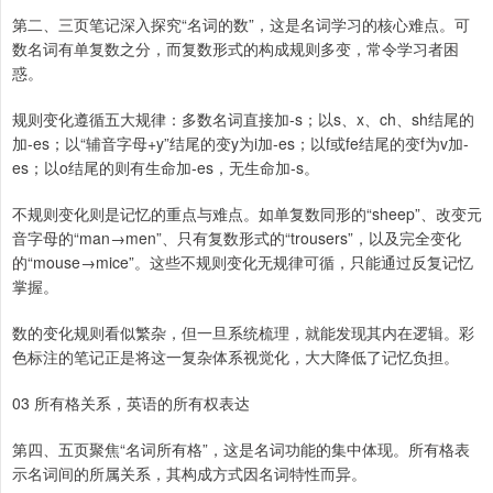
第二、三页笔记深入探究“名词的数”，这是名词学习的核心难点。可
数名词有单复数之分，而复数形式的构成规则多变，常令学习者困
惑。
规则变化遵循五大规律：多数名词直接加-s；以s、x、ch、sh结尾的
加-es；以“辅音字母+y”结尾的变y为i加-es；以f或fe结尾的变f为v加-
es；以o结尾的则有生命加-es，无生命加-s。
不规则变化则是记忆的重点与难点。如单复数同形的“sheep”、改变元
音字母的“man→men”、只有复数形式的“trousers”，以及完全变化
的“mouse→mice”。这些不规则变化无规律可循，只能通过反复记忆
掌握。
数的变化规则看似繁杂，但一旦系统梳理，就能发现其内在逻辑。彩
色标注的笔记正是将这一复杂体系视觉化，大大降低了记忆负担。
03 所有格关系，英语的所有权表达
第四、五页聚焦“名词所有格”，这是名词功能的集中体现。所有格表
示名词间的所属关系，其构成方式因名词特性而异。