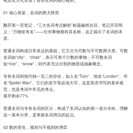
视觉化方式呈现了英语名词的核心规则。
01 核心骨架，名词的两大阵营
翻开第一页笔记，“三大名词考点解析”标题赫然在目。笔记开宗明
义：“万物皆有名”——任何事物都有其名称，这正揭示了名词的本
质。
普通名词构成日常表达的基础，它又分为可数与不可数两大类。可数
名词如“city”、“chair”，表示可单个计数的事物；不可数名词
如“rice”、“snow”，则代表无法分割的物质或抽象概念。
专有名词则指代独一无二的存在，如人名“Tom”、地名“London”、书
名“Spider Man”。它们的首字母必须大写，这是英语书写的基本规
范，也是考试中常见的考点。
展开剩余77%
普通名词与专有名词的区分，构成了名词认知的第一道分水岭。理解
这一基本分类，是掌握名词用法的起点。
02 数的变化，规则与不规则的博弈