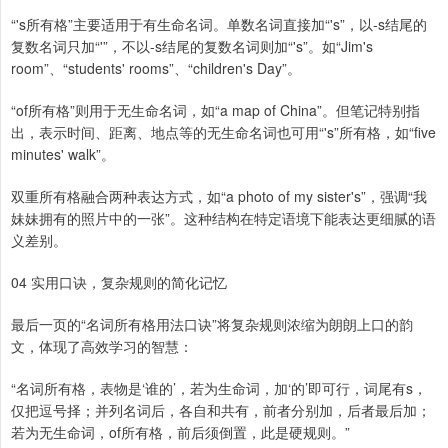
“'s所有格”主要适用于有生命名词。单数名词直接加“'s”，以-s结尾的
复数名词只加“'”，不以-s结尾的复数名词则加“'s”。如“Jim's
room”、“students' rooms”、“children's Day”。
“of所有格”则用于无生命名词，如“a map of China”。但笔记特别指
出，表示时间、距离、地点等的无生命名词也可用“'s”所有格，如“five
minutes' walk”。
双重所有格融合两种表达方式，如“a photo of my sister's”，强调“我
妹妹拥有的照片中的一张”。这种结构在特定语境下能表达更细腻的语
义差别。
04 实用口诀，复杂规则的简化记忆
最后一页的“名词所有格用法口诀”将复杂规则浓缩为朗朗上口的韵
文，体现了高效学习的智慧：
“名词所有格，表物是‘谁的’，若为生命词，加‘的’即可行，词尾有s，
仅把逗号择；并列名词后，各自和共有，前者分别加，后者最后加；
若为无生命词，of所有格，前后须倒置，此是硬规则。”