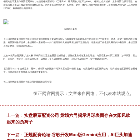
铜梁站位于重庆市铜梁区同康村，站房总建筑面积约1.2万平方米，最高聚集人数可达800人，建筑以“山川成脊，龙乡铜梁”为设计理念，在
建筑形象上形成连续起伏的屋顶檐口曲线。站房主体采用大跨度、长悬挑、梁柱一体的三跨拱空间曲面结构，最大跨度达到72米，总用钢量
2800吨，兼具稳固性与美学性。
铜梁站效果图
长江沿岸铁路集团重庆有限公司大足指挥部指挥长黄成华介绍，当前成渝中线高铁重庆段14座隧道已全部贯通，路基、桥梁下部结构及连续
梁、箱梁预制全部完成，全线最后一座桥梁——井口嘉陵江特大桥连续梁也将于近期合龙，箱梁架设工作也进入最后的冲刺阶段，全线正开
展无砟轨道、站房及四电施工。
成渝中线高铁是我国“八纵八横”高铁网沿江通道的重要组成部分，线路自重庆枢纽重庆北站起，向西经重庆市两江新区、沙坪坝区、璧山
区、铜梁区、大足区，四川省资阳市、成都市，引入成都枢纽成都站，正线全长292公里，设计时速350公里。
项目预计2027年建成通车，届时，成渝两地铁路旅行时间将压缩至50分钟左右，对完善成渝地区路网结构，助力成渝地区双城经济圈建
设，推动西部大开发新格局形成具有重要意义。
长江沿岸铁路集团重庆有限公司供图配资公司电话
恒正网官网提示：文章来自网络，不代表本站观点。
上一篇：
实盘股票配资公司 嫦娥六号揭示月球表面存在太阳风吹
起来的负离子
下一篇：
正规配资论坛 谷歌开发Mac版Gemini应用，AI巨头加速