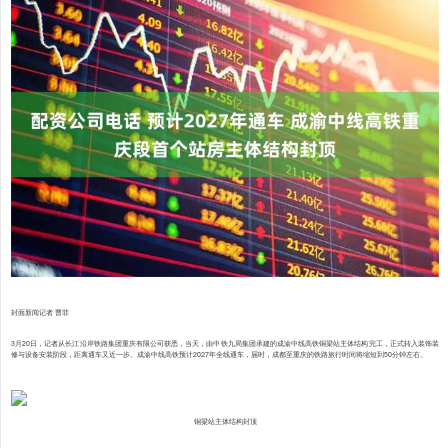
封面新闻记者 曹菲
3月20日，记者从长江沿岸铁路集团重庆有限公司获悉，当天，由中铁九局集团承建的成渝中线高铁铜梁站主体结构完工，正式转入装饰装
修与设备安装阶段，距离通车又近一步。成渝中线高铁预计2027年全线通车，届时，成都至重庆的铁路旅行时间将缩短到50分钟左右。
铜梁站主体结构封顶