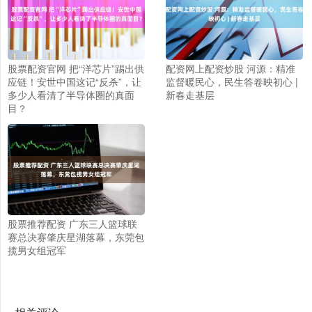
股票配资官网 把“洋芯片”踢出供
配资网上配资炒股 河源：精准
应链！安世中国这记“反杀”，让
监督暖民心，民生答卷映初心 |
多少人看清了半导体圈的真面
新春走基层
目？
股票推荐配资 广东三人篮球联
赛总决赛肇庆星湖落幕，东莞包
揽男女组冠军