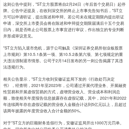
这则公告中提到，*ST立方股票将自2月24日（年后首个交易日）起停
牌。公告中还提及，在收到深交所的终止上市事先告知书后，*ST立
方可以申请听证，提出陈述和申辩。若公司未在规定期限内提出听证
申请，深交所上市委员会将在陈述和申辩提交期限届满后十五个交易
日内，就是否终止公司股票上市事宜进行审议，作出独立的专业判断
并形成审议意见。
*ST立方陷入退市危机，源于公司触及《深圳证券交易所创业板股票
上市规则》第10.5.1条第一项、第10.5.2条第六项、第七项规定的重
大违法强制退市情形。公司于2月14日发布的另一则公告揭露了其违
法违规行为。
相关公告显示，*ST立方收到安徽证监局下发的《行政处罚决定
书》，经查明，2021年至2023年，公司通过开展代理业务、开展融资
性贸易和开展虚假贸易的方式，虚增营业收入、营业成本和利润总
额，致使相关年度报告信息披露存在虚假记载，其中，2021年和2022
年连续两年存在虚假记载的营业收入金额合计达到5亿元以上，且超过
该两年披露的年度营业收入合计金额的50%。
对于*ST立方的巨额财务造假行为，安徽证监局开出1000万元罚单。