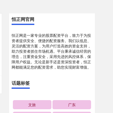
恒正网官网
恒正网是一家专业的股票配资平台，致力于为投
资者提供安全、便捷的配资服务。我们以低息、
灵活的配资方案，为用户打造高效的资金支持，
助力投资者抓住市场机遇。平台秉承诚信经营的
理念，注重资金安全，采用先进的风控体系，保
障用户权益。无论是新手还是资深投资者，恒正
网都能满足您的配资需求，助您实现财富增值。
话题标签
文旅
广东