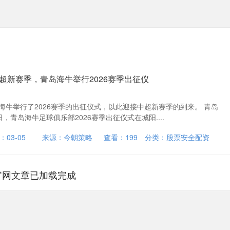
中超新赛季，青岛海牛举行2026赛季出征仪
海牛举行了2026赛季的出征仪式，以此迎接中超新赛季的到来。 青岛
日，青岛海牛足球俱乐部2026赛季出征仪式在城阳....
：03-05
来源：今朝策略
查看：
199
分类：
股票安全配资
官网文章已加载完成