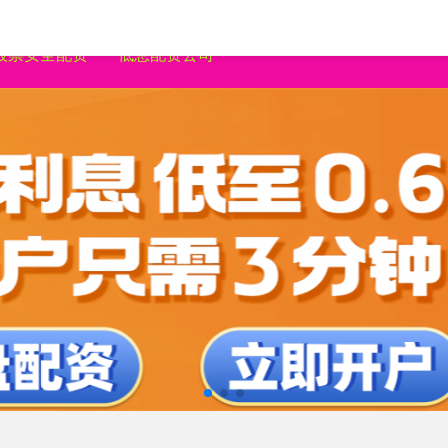
股票安全配资
低息配资公司