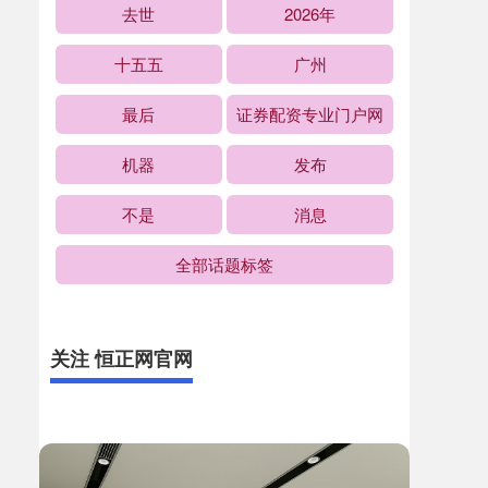
去世
2026年
十五五
广州
最后
证券配资专业门户网
机器
发布
不是
消息
全部话题标签
关注 恒正网官网