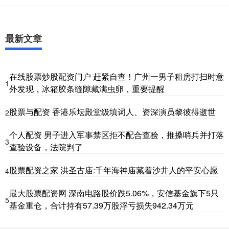
最新文章
在线股票炒股配资门户 赶紧自查！广州一男子租房打扫时意
1
外发现，冰箱胶条缝隙藏满虫卵，重要提醒
股票与配资 香港乐坛殿堂级填词人、资深演员黎彼得逝世
2
个人配资 男子进入军事禁区拒不配合查验，推搡哨兵并打落
3
查验设备，法院判了
股票配资之家 洪圣古庙:千年海神庙藏着沙井人的平安心愿
4
最大股票配资网 深南电路股价跌5.06%，安信基金旗下5只
5
基金重仓，合计持有57.39万股浮亏损失942.34万元