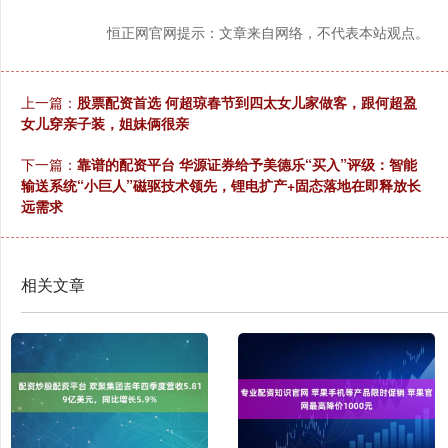
恒正网官网提示：文章来自网络，不代表本站观点。
上一篇：
股票配资首选 何超琼春节到四太女儿家做客，跟何超盈
女儿穿亲子装，姐妹俩很亲
下一篇：
靠谱的配资平台 华源证券给予美德乐“买入”评级：智能
输送系统“小巨人”磁驱技术领先，锂电扩产+固态落地在即释放长
远需求
相关文章