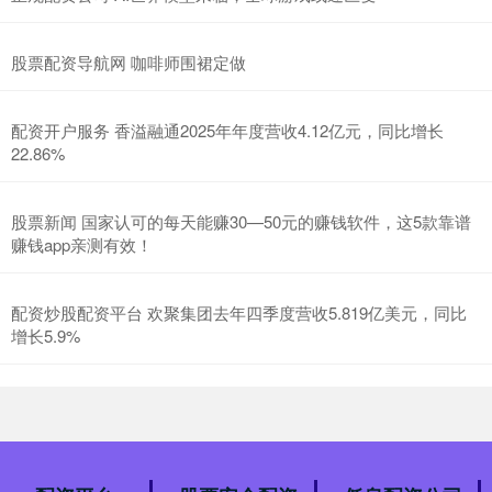
股票配资导航网 咖啡师围裙定做
配资开户服务 香溢融通2025年年度营收4.12亿元，同比增长
22.86%
股票新闻 国家认可的每天能赚30—50元的赚钱软件，这5款靠谱
赚钱app亲测有效！
配资炒股配资平台 欢聚集团去年四季度营收5.819亿美元，同比
增长5.9%