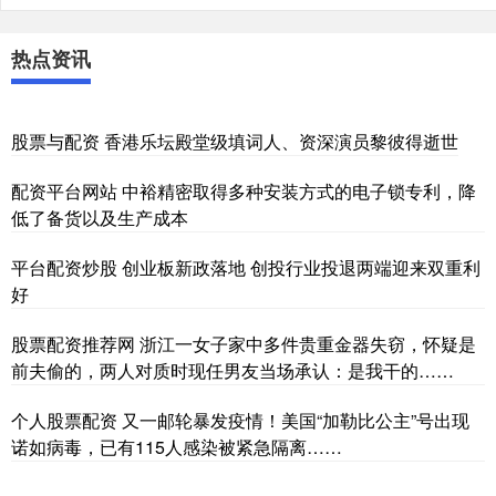
热点资讯
股票与配资 香港乐坛殿堂级填词人、资深演员黎彼得逝世
配资平台网站 中裕精密取得多种安装方式的电子锁专利，降
低了备货以及生产成本
平台配资炒股 创业板新政落地 创投行业投退两端迎来双重利
好
股票配资推荐网 浙江一女子家中多件贵重金器失窃，怀疑是
前夫偷的，两人对质时现任男友当场承认：是我干的……
个人股票配资 又一邮轮暴发疫情！美国“加勒比公主”号出现
诺如病毒，已有115人感染被紧急隔离……