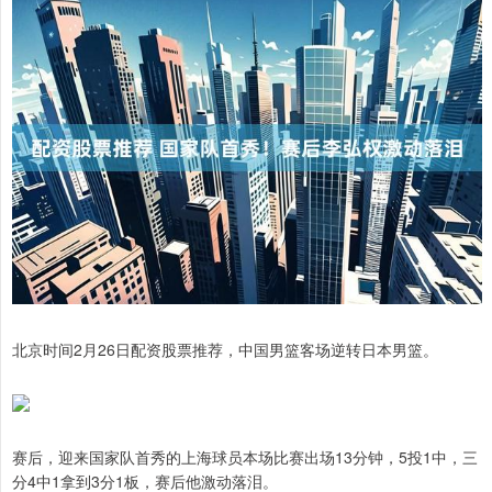
北京时间2月26日配资股票推荐，中国男篮客场逆转日本男篮。
赛后，迎来国家队首秀的上海球员本场比赛出场13分钟，5投1中，三
分4中1拿到3分1板，赛后他激动落泪。