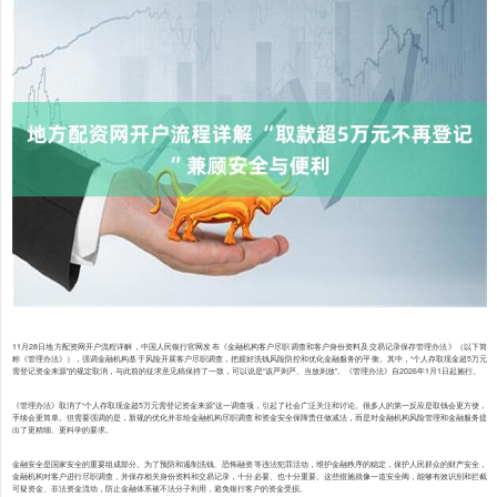
11月28日地方配资网开户流程详解，中国人民银行官网发布《金融机构客户尽职调查和客户身份资料及交易记录保存管理办法》（以下简
称《管理办法》），强调金融机构基于风险开展客户尽职调查，把握好洗钱风险防控和优化金融服务的平衡。其中，“个人存取现金超5万元
需登记资金来源”的规定取消，与此前的征求意见稿保持了一致，可以说是“该严则严、当放则放”。《管理办法》自2026年1月1日起施行。
《管理办法》取消了“个人存取现金超5万元需登记资金来源”这一调查项，引起了社会广泛关注和讨论。很多人的第一反应是取钱会更方便，
手续会更简单。但需要强调的是，新规的优化并非给金融机构尽职调查和资金安全保障责任做减法，而是对金融机构风险管理和金融服务提
出了更精细、更科学的要求。
金融安全是国家安全的重要组成部分。为了预防和遏制洗钱、恐怖融资等违法犯罪活动，维护金融秩序的稳定，保护人民群众的财产安全，
金融机构对客户进行尽职调查，并保存相关身份资料和交易记录，十分必要、也十分重要。这些措施就像一道安全阀，能够有效识别和拦截
可疑资金、非法资金流动，防止金融体系被不法分子利用，避免银行客户的资金受损。