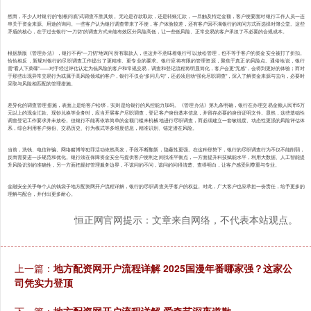
然而，不少人对银行的“刨根问底”式调查不胜其烦。无论是存款取款，还是转账汇款，一旦触及特定金额，客户便要面对银行工作人员一连
串关于资金来源、用途的询问。一些客户认为银行调查带来了不便，客户体验较差，还有客户因不满银行的询问方式而选择对簿公堂。这些
矛盾的核心，在于过去银行“一刀切”的调查方式未能有效区分风险高低，让一些低风险、正常交易的客户承担了不必要的合规成本。
根据新版《管理办法》，银行不再“一刀切”地询问所有取款人，但这并不意味着银行可以放松管理，也不等于客户的资金安全被打了折扣。
恰恰相反，新规对银行的尽职调查工作提出了更精准、更专业的要求。银行应将有限的管理资源，聚焦于真正的风险点。通俗地说，银行
需“看人下菜碟”——对于经过评估认定为低风险的客户和常规交易，调查和登记流程将明显简化，客户会更“无感”，会得到更好的体验；而对
于那些出现异常交易行为或属于高风险领域的客户，银行不仅会“多问几句”，还必须启动“强化尽职调查”，深入了解资金来源与去向，必要时
采取与风险相匹配的管理措施。
差异化的调查管理措施，表面上是给客户松绑，实则是给银行的风控能力加码。《管理办法》第九条明确，银行在办理交易金额人民币5万
元以上的现金汇款、现钞兑换等业务时，应当开展客户尽职调查，登记客户身份基本信息，并留存必要的身份证明文件。显然，这些基础性
调查登记工作要求并未放松。但银行不能再依靠简单的金额门槛来机械地进行尽职调查，而必须建立一套敏锐度、动态性更强的风险评估体
系，综合利用客户身份、交易历史、行为模式等多维度信息，精准识别、锚定潜在风险。
当前，洗钱、电信诈骗、网络赌博等犯罪活动依然高发，手段不断翻新，隐蔽性更强。在这种形势下，银行的尽职调查行为不仅不能削弱，
反而需要进一步规范和优化。银行须在保障资金安全与提供客户便利之间找准平衡点，一方面提升科技赋能水平，利用大数据、人工智能提
升风险识别的准确性，另一方面把握好管理服务边界，不该问的不问，该问的问得清楚、查得明白，让客户感受到尊重与专业。
金融安全关乎每个人的钱袋子地方配资网开户流程详解，银行的尽职调查关乎客户的权益。对此，广大客户也应承担一份责任，给予更多的
理解与配合，并付出更多耐心。
恒正网官网提示：文章来自网络，不代表本站观点。
上一篇：
地方配资网开户流程详解 2025国漫年番哪家强？这家公
司凭实力登顶