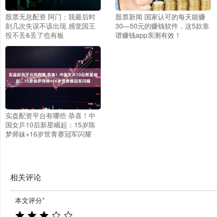
股票无息配资 阿门：我最后时
股票新闻 国家认可的每天能赚
刻几次失误不该出现 感觉国王
30—50元的赚钱软件，这5款靠
投不丢&丢了也有板
谱赚钱app亲测有效！
实盘配资平台有哪些 恭喜！中
国女乒10后新星崛起：15岁陈
梦师妹+16岁世青赛冠军闪耀
相关评论
本文评分
*