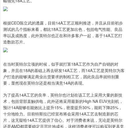
幅领先18A工艺。
根据CEO陈立武的透露，目前14A工艺正顺利推进，并且从目前初步
测试的几个指标来看，都比18A工艺更加出色，包括电气性能、良品
率以及成熟度，此外英特尔也正在和许多客户一起，基于14A工艺打
造数款芯片。
在当时英特尔立项的时候，似乎就打算18A工艺作为自产自销的对
象，并且在18A的基础上再去研发14A工艺，而14A工艺是英特尔为客
户打造的能够满足商业出货要求的制程工艺，因此良品率就特别重
要，显然现在英特尔还是相当满意14A的表现。
为了提高14A工艺的良率，英特尔也计划在该工艺上采用大量的新技
术，包括背部直触供电，此外还将采用最新的High NA EUV光刻机，
预计14A能够在能效比上提升15%，密度提升30%，能耗下降25%，
十分地给力。目前特斯拉已经宣布将会采用14A工艺去制造新的芯
片，这无疑给14A工艺提供了信心。对于消费者来说，无论是英特尔
还是AMD都需要稳定且茁壮地成长，这样消费者便可以购买到更具竞